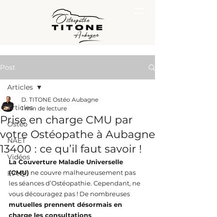
Post
Articles
D. TITONE Ostéo Aubagne
Articles
1 min de lecture
Prise en charge CMU par
Ostéo
votre Ostéopathe à Aubagne
NAET
13400 : ce qu’il faut savoir !
Vidéos
La Couverture Maladie Universelle 
(CMU)
 ne couvre malheureusement pas 
F.A.Q.
les séances d’Ostéopathie. Cependant, ne 
vous découragez pas ! De nombreuses 
mutuelles prennent désormais en 
charge les consultations 