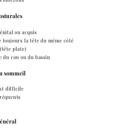
osturales
énital ou acquis
e toujours la tête du même côté
(tête plate)
e du cou ou du bassin
du sommeil
 difficile
fréquents
général