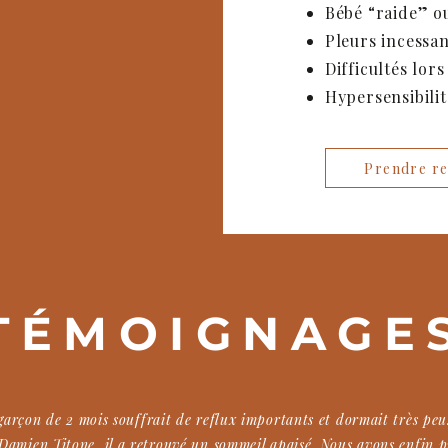
Bébé “raide” o
Pleurs incessan
Difficultés lor
Hypersensibilit
Prendre re
TÉMOIGNAGE
garçon de 2 mois souffrait de reflux importants et dormait très pe
Damien Titone, il a retrouvé un sommeil apaisé. Nous avons enfin p