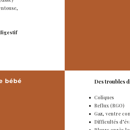
entouse,
o
digestif
re bébé
Des troubles d
Coliques
Reflux (RGO)
Gaz, ventre co
Difficultés d’é
Pleurs après le