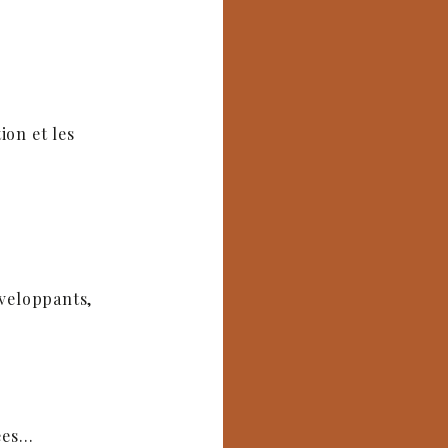
ion et les
nveloppants,
tées…