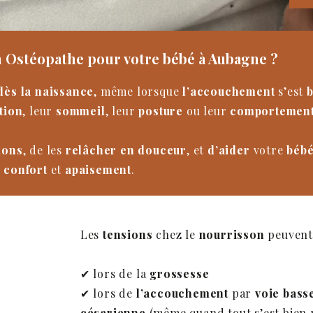
 Ostéopathe pour votre bébé à Aubagne ?
dès la naissance
, même lorsque
l’accouchement
s’est
b
tion
, leur
sommeil
, leur
posture
ou leur
comportemen
ions
, de les
relâcher en douceur
, et
d’aider
votre
béb
confort
et
apaisement
.
Les
tensions
chez le
nourrisson
peuvent 
✔ lors de la
grossesse
✔ lors de
l’accouchement
par
voie bass
césarienne
(même quand tout s’est bien 