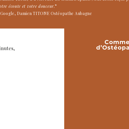
otre écoute et votre douceur.
”
vis Google, Damien TITONE Ostéopathe Aubagne
Commen
d’Ostéopa
nutes,