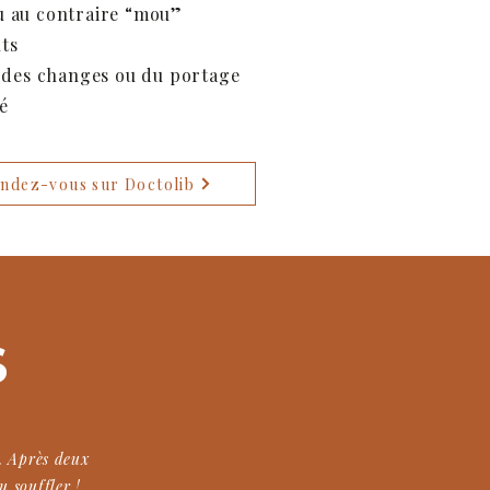
u au contraire “mou”
ts
s des changes ou du portage
é
ndez-vous sur Doctolib
S
u. Après deux
u souffler !