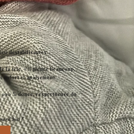
ussi
déstabilisantes
.
de la tête
, s’il
pleure beaucoup
,
r
confort
et
apaisement
.
 100 % douce
,
respectueuse du
ourd’hui !