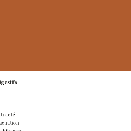
igestifs
ntracté
vacuation
s biberons