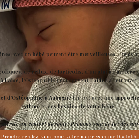
ines
avec un
bébé
peuvent être
merveilleuses
… mais a
coliques
, de
reflux
, de
torticolis
, d’un
plat à l’arrière 
à l’aise
, l’Ostéopathie peut souvent
l’aider
à retrouve
net d’Ostéopathie à Aubagne
(13400) avec une
approche
rythme
et des
besoins de votre bébé
.
 mérite un confort durable: Prenons soin de lui dès auj
Prendre rendez-vous pour votre nourrisson sur Doctolib