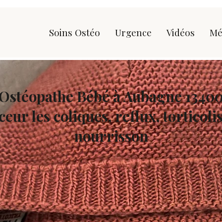
Soins Ostéo
Urgence
Vidéos
Mé
Ostéopathe Bébé à Aubagne 1340
ur les coliques, reflux, torticoli
nourrisson