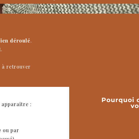
ien déroulé
.
t
.
é
à retrouver
Pourquoi 
apparaître :
vo
e
ou par
passé)