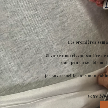
Les
premières sema
Si votre
nourrisson
souffre de
dort peu
ou semble
mal 
Je vous accueille dans mon
cabi
Votre bébé