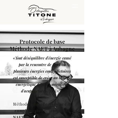
Protocole de base
Méthode NAET à Aubagne
«
Tout déséquilibre d'énergie causé
par la rencontre de deux ou
plusieurs énergies contradictoires
est susceptible de créer un blocage
énergétique dans les méridiens
d'acupuncture
».
(Dr Devi)
Méthode
naturelle
,
indolore
et
complémentaire
, la
méthode
NAET
vise à rétablir l’
équilibre