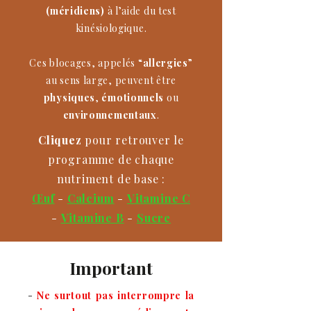
(méridiens)
à l’aide du test
kinésiologique.
Ces blocages, appelés “
allergies
”
au sens large, peuvent être
physiques
,
émotionnels
ou
environnementaux
.
Cliquez
pour retrouver le
programme de chaque
nutriment de base :
Œuf
-
Calcium
-
Vitamine C
-
Vitamine B
-
Sucre
Important
-
Ne surtout pas interrompre
la