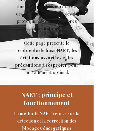
énergétique du corps
face à
des substances susceptibles de
provoquer des
déséquilibres
ou
réactions
.
Cette page présente le
protocole de base NAET
, les
évictions associées
et les
précautions à respecter
pour
un traitement optimal.
NAET : principe et
fonctionnement
La
méthode NAET
repose sur la
détection et la correction des
blocages énergétiques