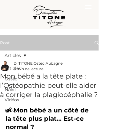
Post
Articles
D. TITONE Ostéo Aubagne
Articles
3 min de lecture
Mon bébé a la tête plate :
Ostéo
l’Ostéopathie peut-elle aider
NAET
à corriger la plagiocéphalie ?
Vidéos
👶 Mon bébé a un côté de 
F.A.Q.
la tête plus plat… Est-ce 
normal ?