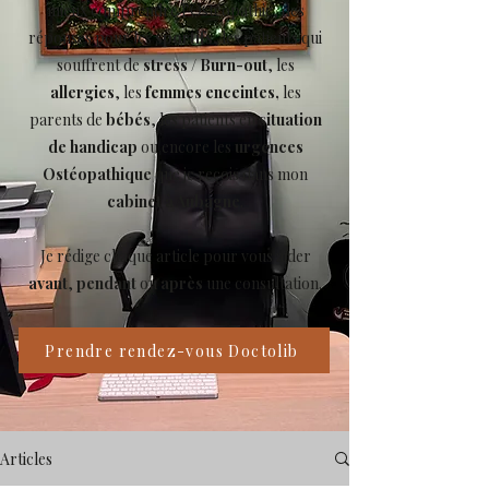
mieux comprendre l’Ostéopathie, des
réponses pour les
sportifs
, les patients qui
souffrent de
stress
/
Burn-out
, les
allergies
, les
femmes enceintes,
les
parents de
bébés
, les patients en
situation
de handicap
ou encore les
urgences
Ostéopathique
que je reçois dans mon
cabinet à Aubagne
.
Je rédige chaque article pour vous aider
avant
,
pendant
ou
après
une consultation.
Prendre rendez-vous Doctolib
Articles