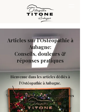
Articles sur l'Ostéopathie à
Aubagne:
Conseils, douleurs &
réponses pratiques
Bienvenue dans les articles dédiés à
l’Ostéopathie à Aubagne.
Vous trouverez ici des
explications claires
sur les
douleurs courantes
(dos,
cervicales, sciatiques), des conseils pour