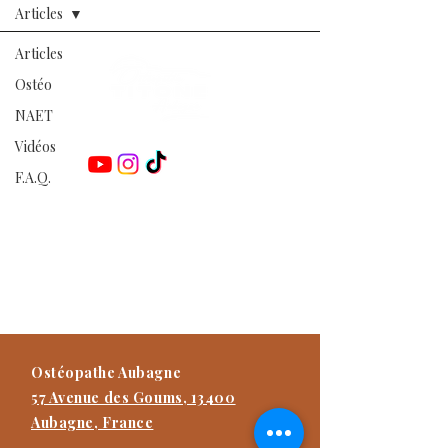
Articles
Articles
Ostéo
NAET
Retrouvez-moi sur les réseaux :
Vidéos
F.A.Q.
Damien TITONE
Ostéopathe D.O.E.I
Praticien NAET Advanced
Praticien Méthode Dr Furter
Formateur
Ostéopathe Aubagne
57 Avenue des Goums, 13400
Aubagne, France