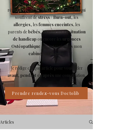
mieux comprendre l’Ostéopathie, des
réponses pour les
sportifs
, les patients qui
souffrent de
stress
/
Burn-out
, les
allergies
, les
femmes enceintes,
les
parents de
bébés
, les patients en
situation
de handicap
ou encore les
urgences
Ostéopathique
que je reçois dans mon
cabinet à Aubagne
.
Je rédige chaque article pour vous aider
avant
,
pendant
ou
après
une consultation.
Prendre rendez-vous Doctolib
Articles