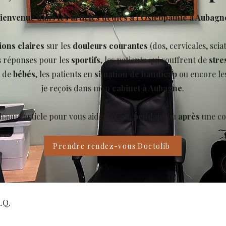
ienvenue dans les articles dédiés à l’Ostéopathie à Aubagn
ions claires
sur les
douleurs courantes
(dos, cervicales, scia
s réponses pour les
sportifs
, les patients qui souffrent de
stre
s de
bébés
, les patients en
situation de handicap
ou encore le
je reçois dans mon
cabinet à Aubagne
.
chaque article pour vous aider
avant
,
pendant
ou
après
une co
Prendre rendez-vous Doctolib
.Q.