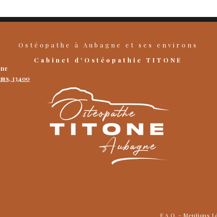
Ostéopathe
à
Aubagne
et ses environs
Cabinet d'Ostéopathie TITONE
gne
ums, 13400
F.A.Q.
-
Mentions L