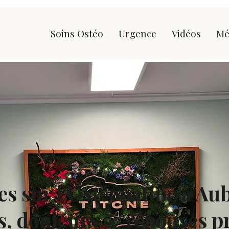
Soins Ostéo
Urgence
Vidéos
Mé
les sur l'Ostéopathie à Au
s, douleurs & réponses p