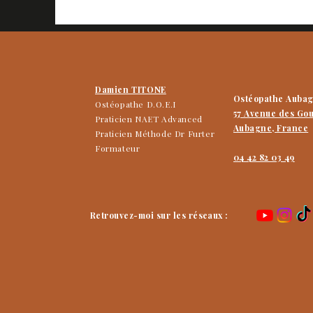
Damien TITONE
Ostéopathe Auba
Ostéopathe D.O.E.I
57 Avenue des Go
Praticien NAET Advanced
Aubagne, France
Praticien Méthode Dr Furter
Formateur
04 42 82 03 49
Retrouvez-moi sur les réseaux :