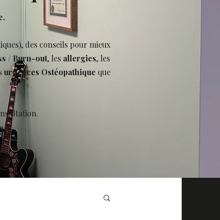
e.
tiques), des conseils pour mieux
ss
/
Burn-out
, les
allergies
, les
s
urgences Ostéopathique
que
nsultation.