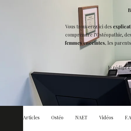
B
Vous trouverez ici des
explicat
comprendre l’Ostéopathie, de
femmes enceintes,
les parent
Je rédige 
Articles
Ostéo
NAET
Vidéos
F.A