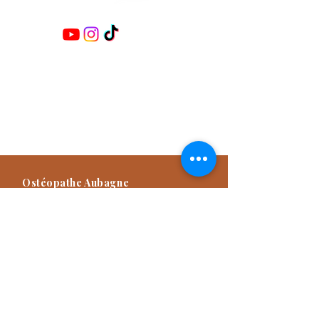
Retrouvez-moi sur les réseaux :
Damien TITONE
Ostéopathe D.O.E.I
Praticien NAET Advanced
Praticien Méthode Dr Furter
Formateur
Ostéopathe Aubagne
57 Avenue des Goums, 13400
Aubagne, France
04 42 82 03 49
Consultation d'Ostéopathie sur rendez-
vous