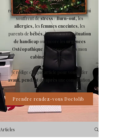
mieux comprendre l’Ostéopathie, des
réponses pour les
sportifs
, les patients qui
souffrent de
stress
/
Burn-out
, les
allergies
, les
femmes enceintes,
les
parents de
bébés
, les patients en
situation
de handicap
ou encore les
urgences
Ostéopathique
que je reçois dans mon
cabinet à Aubagne
.
Je rédige chaque article pour vous aider
avant
,
pendant
ou
après
une consultation.
Prendre rendez-vous Doctolib
Articles