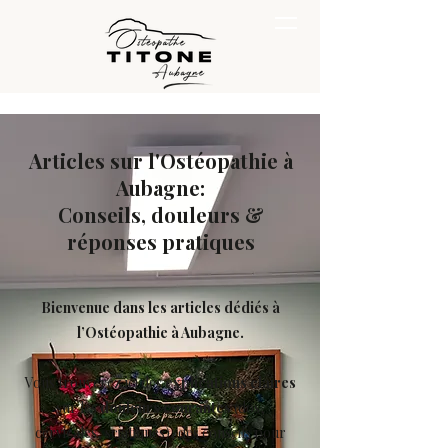
Articles sur l'Ostéopathie à
Aubagne:
Conseils, douleurs &
réponses pratiques
Bienvenue dans les articles dédiés à
l’Ostéopathie à Aubagne.
Vous trouverez ici des
explications claires
sur les
douleurs courantes
(dos,
cervicales, sciatiques), des conseils pour