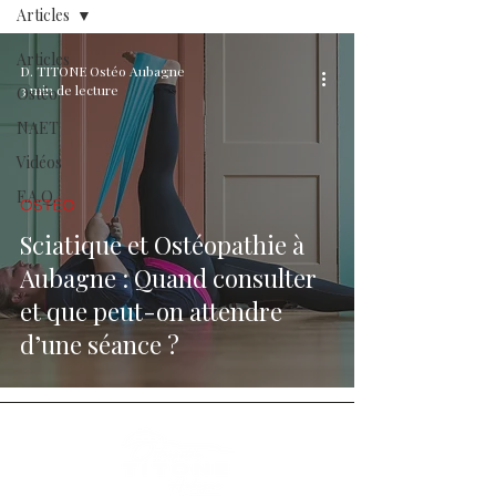
Articles
Articles
D. TITONE Ostéo Aubagne
3 min de lecture
Ostéo
NAET
Vidéos
F.A.Q.
OSTÉO
Sciatique et Ostéopathie à
Aubagne : Quand consulter
et que peut-on attendre
d’une séance ?