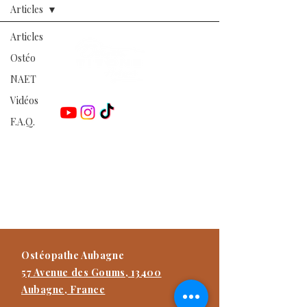
Articles
Articles
Ostéo
NAET
Retrouvez-moi sur les réseaux :
Vidéos
F.A.Q.
Damien TITONE
Ostéopathe D.O.E.I
Praticien NAET Advanced
Praticien Méthode Dr Furter
Formateur
Ostéopathe Aubagne
57 Avenue des Goums, 13400
Aubagne, France