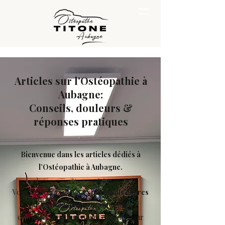
Articles sur l'Ostéopathie à
Aubagne:
Conseils, douleurs &
réponses pratiques
Bienvenue dans les articles dédiés à
l’Ostéopathie à Aubagne.
Vous trouverez ici des
explications claires
sur les
douleurs courantes
(dos,
cervicales, sciatiques), des conseils pour