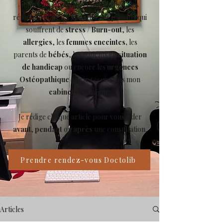
mieux comprendre l’Ostéopathie, des
réponses pour les
sportifs
, les patients qui
souffrent de
stress
/
Burn-out
, les
allergies
, les
femmes enceintes,
les
parents de
bébés
, les patients en
situation
de handicap
ou encore les
urgences
Ostéopathique
que je reçois dans mon
cabinet à Aubagne
.
Je rédige chaque article pour vous aider
avant
,
pendant
ou
après
une consultation.
Prendre rendez-vous Doctolib
Articles