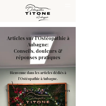
Articles sur l'Ostéopathie à
Aubagne:
Conseils, douleurs &
réponses pratiques
Bienvenue dans les articles dédiés à
l’Ostéopathie à Aubagne.
Vous trouverez ici des
explications claires
sur les
douleurs courantes
(dos,
cervicales, sciatiques), des conseils pour