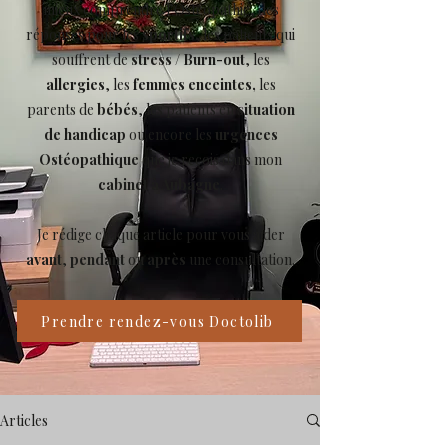
mieux comprendre l’Ostéopathie, des
réponses pour les
sportifs
, les patients qui
souffrent de
stress
/
Burn-out
, les
allergies
, les
femmes enceintes,
les
parents de
bébés
, les patients en
situation
de handicap
ou encore les
urgences
Ostéopathique
que je reçois dans mon
cabinet à Aubagne
.
Je rédige chaque article pour vous aider
avant
,
pendant
ou
après
une consultation.
Prendre rendez-vous Doctolib
Articles