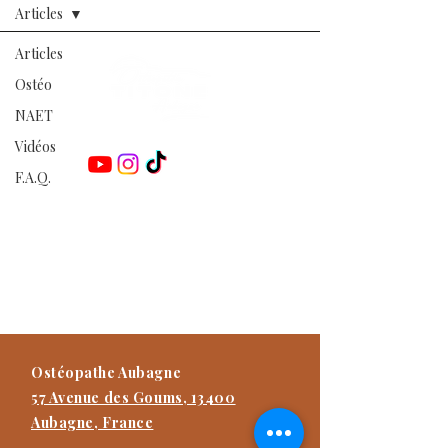
Articles
Articles
Ostéo
NAET
Retrouvez-moi sur les réseaux :
Vidéos
F.A.Q.
Damien TITONE
Ostéopathe D.O.E.I
Praticien NAET Advanced
Praticien Méthode Dr Furter
Formateur
Ostéopathe Aubagne
57 Avenue des Goums, 13400
Aubagne, France