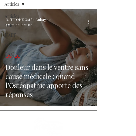
Articles
Articles
D. TITONE Ostéo Aubagne
3 min de lecture
Ostéo
NAET
Vidéos
F.A.Q.
OSTÉO
Douleur dans le ventre sans
cause médicale : quand
l’Ostéopathie apporte des
réponses