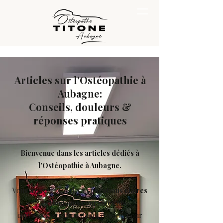
Articles sur l'Ostéopathie à
Aubagne:
Conseils, douleurs &
réponses pratiques
Bienvenue dans les articles dédiés à
l’Ostéopathie à Aubagne.
Vous trouverez ici des
explications claires
sur les
douleurs courantes
(dos,
cervicales, sciatiques), des conseils pour