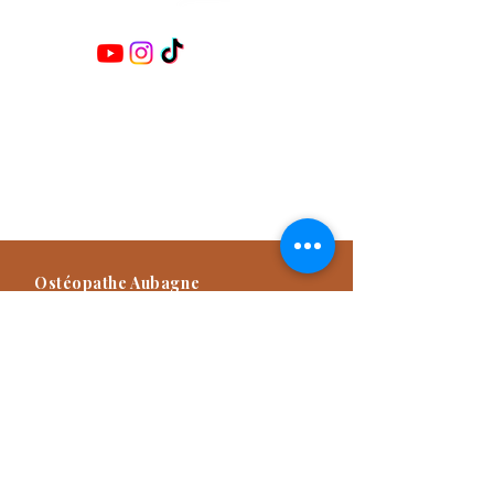
Retrouvez-moi sur les réseaux :
Damien TITONE
Ostéopathe D.O.E.I
Praticien NAET Advanced
Praticien Méthode Dr Furter
Formateur
Ostéopathe Aubagne
57 Avenue des Goums, 13400
Aubagne, France
04 42 82 03 49
Consultation d'Ostéopathie sur rendez-
vous