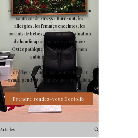
mieux comprendre l’Ostéopathie, des
réponses pour les
sportifs
, les patients qui
souffrent de
stress
/
Burn-out
, les
allergies
, les
femmes enceintes,
les
parents de
bébés
, les patients en
situation
de handicap
ou encore les
urgences
Ostéopathique
que je reçois dans mon
cabinet à Aubagne
.
Je rédige chaque article pour vous aider
avant
,
pendant
ou
après
une consultation.
Prendre rendez-vous Doctolib
Articles