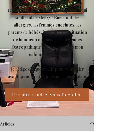
mieux comprendre l’Ostéopathie, des
réponses pour les
sportifs
, les patients qui
souffrent de
stress
/
Burn-out
, les
allergies
, les
femmes enceintes,
les
parents de
bébés
, les patients en
situation
de handicap
ou encore les
urgences
Ostéopathique
que je reçois dans mon
cabinet à Aubagne
.
Je rédige chaque article pour vous aider
avant
,
pendant
ou
après
une consultation.
Prendre rendez-vous Doctolib
Articles