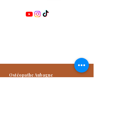
Retrouvez-moi sur les réseaux :
Damien TITONE
Ostéopathe D.O.E.I
Praticien NAET Advanced
Praticien Méthode Dr Furter
Formateur
Ostéopathe Aubagne
57 Avenue des Goums, 13400
Aubagne, France
04 42 82 03 49
Consultation d'Ostéopathie sur rendez-
vous