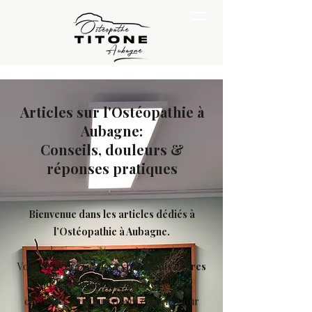
Articles sur l'Ostéopathie à
Aubagne:
Conseils, douleurs &
réponses pratiques
Bienvenue dans les articles dédiés à
l’Ostéopathie à Aubagne.
Vous trouverez ici des
explications claires
sur les
douleurs courantes
(dos,
cervicales, sciatiques), des conseils pour