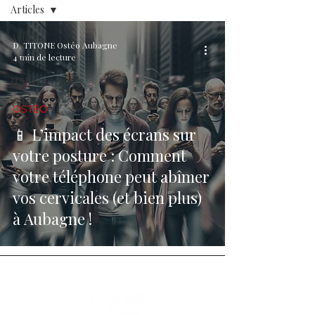
Articles
Articles
D. TITONE Ostéo Aubagne
4 min de lecture
Ostéo
NAET
Vidéos
OSTÉO
F.A.Q.
📱 L’impact des écrans sur
votre posture : Comment
votre téléphone peut abîmer
vos cervicales (et bien plus)
à Aubagne !