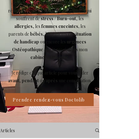
mieux comprendre l’Ostéopathie, des
réponses pour les
sportifs
, les patients qui
souffrent de
stress
/
Burn-out
, les
allergies
, les
femmes enceintes,
les
parents de
bébés
, les patients en
situation
de handicap
ou encore les
urgences
Ostéopathique
que je reçois dans mon
cabinet à Aubagne
.
Je rédige chaque article pour vous aider
avant
,
pendant
ou
après
une consultation.
Prendre rendez-vous Doctolib
Articles