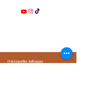
Retrouvez-moi sur les réseaux :
Damien TITONE
Ostéopathe D.O.E.I
Praticien NAET Advanced
Praticien Méthode Dr Furter
Formateur
Ostéopathe Aubagne
57 Avenue des Goums, 13400
Aubagne, France
04 42 82 03 49
Consultation d'Ostéopathie sur rendez-
vous