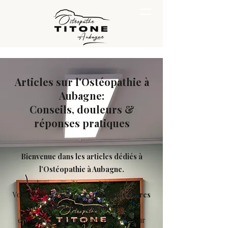
Articles sur l'Ostéopathie à
Aubagne:
Conseils, douleurs &
réponses pratiques
Bienvenue dans les articles dédiés à
l’Ostéopathie à Aubagne.
Vous trouverez ici des
explications claires
sur les
douleurs courantes
(dos,
cervicales, sciatiques), des conseils pour