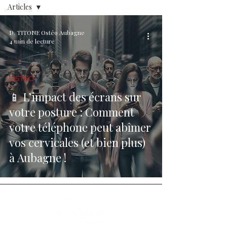
Articles
Articles
D. TITONE Ostéo Aubagne
4 min de lecture
Ostéo
NAET
Vidéos
OSTÉO
F.A.Q.
📱 L’impact des écrans sur
votre posture : Comment
votre téléphone peut abîmer
vos cervicales (et bien plus)
à Aubagne !