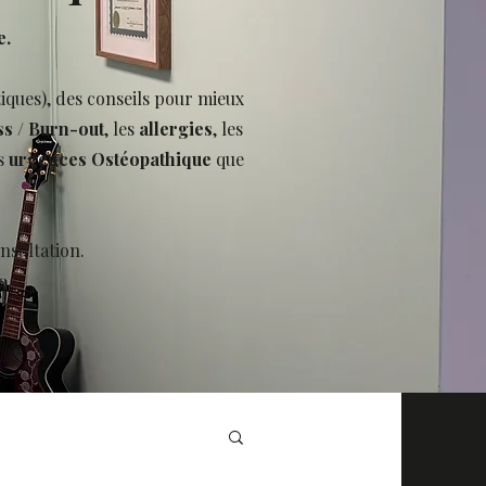
e.
tiques), des conseils pour mieux
ss
/
Burn-out
, les
allergies
, les
s
urgences Ostéopathique
que
nsultation.