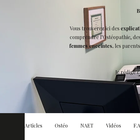
B
Vous trouverez ici des
explicat
comprendre l’Ostéopathie, de
femmes enceintes,
les parent
Je rédige 
Articles
Ostéo
NAET
Vidéos
F.A