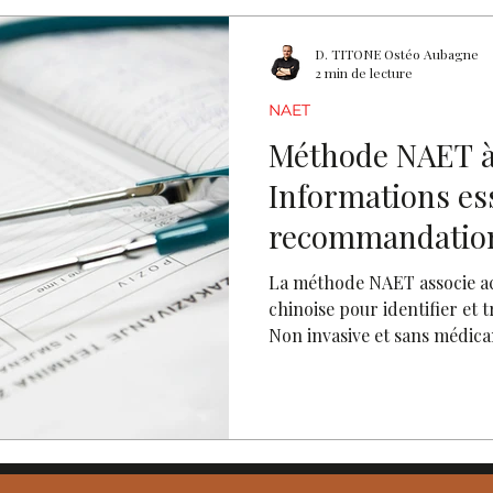
D. TITONE Ostéo Aubagne
2 min de lecture
NAET
Méthode NAET à
Informations ess
recommandation
La méthode NAET associe ac
chinoise pour identifier et t
Non invasive et sans médica
concernée par des réactions
par un praticien NAET à Au