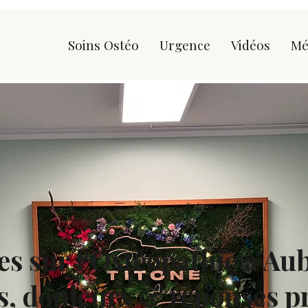
Soins Ostéo
Urgence
Vidéos
Mé
les sur l'Ostéopathie à Au
s, douleurs & réponses p