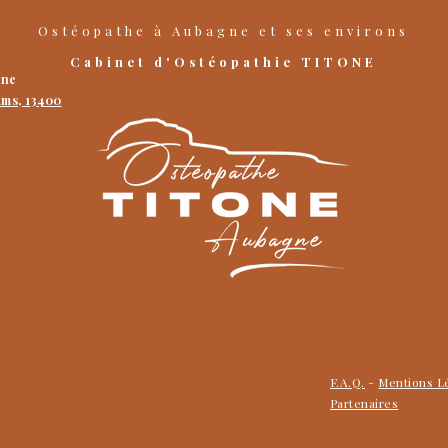
Ostéopathe
à
Aubagne
et ses environs
Cabinet d'Ostéopathie TITONE
gne
ums, 13400
F.A.Q.
-
Mentions L
Partenaires