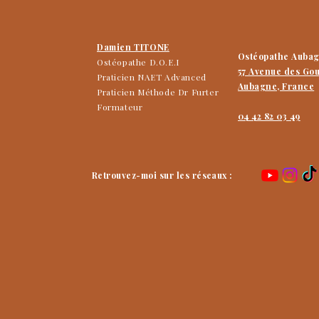
Damien TITONE
Ostéopathe Auba
Ostéopathe D.O.E.I
57 Avenue des Go
Praticien NAET Advanced
Aubagne, France
Praticien Méthode Dr Furter
Formateur
04 42 82 03 49
Retrouvez-moi sur les réseaux :