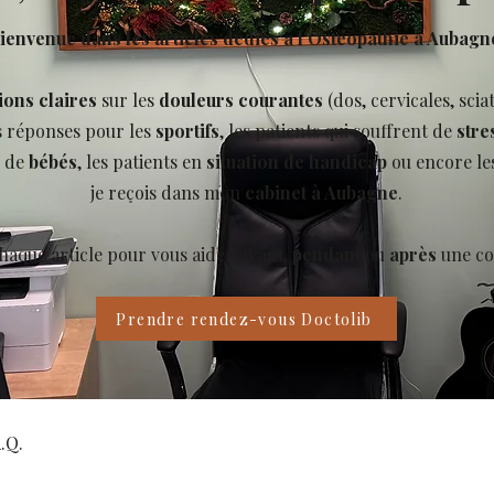
ienvenue dans les articles dédiés à l’Ostéopathie à Aubagn
ions claires
sur les
douleurs courantes
(dos, cervicales, scia
s réponses pour les
sportifs
, les patients qui souffrent de
stre
s de
bébés
, les patients en
situation de handicap
ou encore le
je reçois dans mon
cabinet à Aubagne
.
chaque article pour vous aider
avant
,
pendant
ou
après
une co
Prendre rendez-vous Doctolib
.Q.