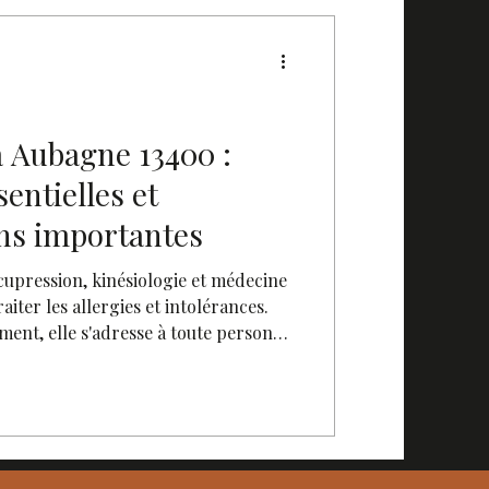
 Aubagne 13400 :
entielles et
s importantes
upression, kinésiologie et médecine
raiter les allergies et intolérances.
ment, elle s'adresse à toute personne
 allergiques. Présentation générale
bagne.