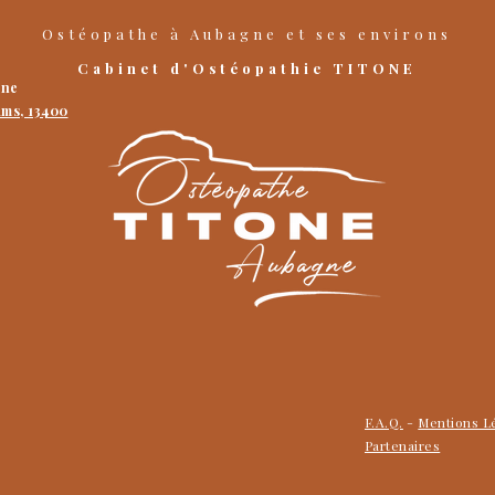
Ostéopathe
à
Aubagne
et ses environs
Cabinet d'Ostéopathie TITONE
gne
ums, 13400
F.A.Q.
-
Mentions L
Partenaires