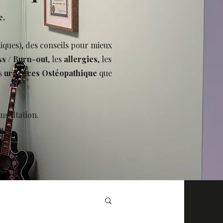
e.
tiques), des conseils pour mieux
ss
/
Burn-out
, les
allergies
, les
s
urgences Ostéopathique
que
nsultation.