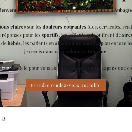
ienvenue dans les articles dédiés à l’Ostéopathie à Aubagn
ions claires
sur les
douleurs courantes
(dos, cervicales, scia
s réponses pour les
sportifs
, les patients qui souffrent de
stre
s de
bébés
, les patients en
situation de handicap
ou encore le
je reçois dans mon
cabinet à Aubagne
.
chaque article pour vous aider
avant
,
pendant
ou
après
une co
Prendre rendez-vous Doctolib
.Q.