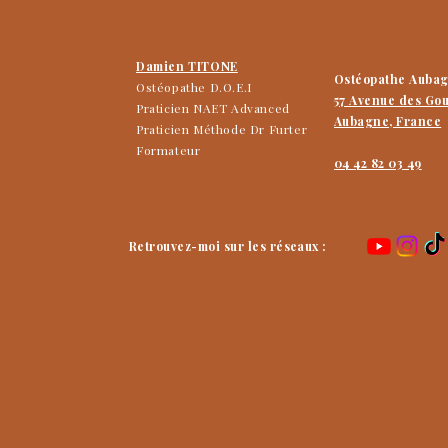
Damien TITONE
Ostéopathe Auba
Ostéopathe D.O.E.I
57 Avenue des Go
Praticien NAET Advanced
Aubagne, France
Praticien Méthode Dr Furter
Formateur
04 42 82 03 49
Retrouvez-moi sur les réseaux :