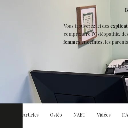
B
Vous trouverez ici des
explicat
comprendre l’Ostéopathie, de
femmes enceintes,
les parent
Je rédige 
Articles
Ostéo
NAET
Vidéos
F.A