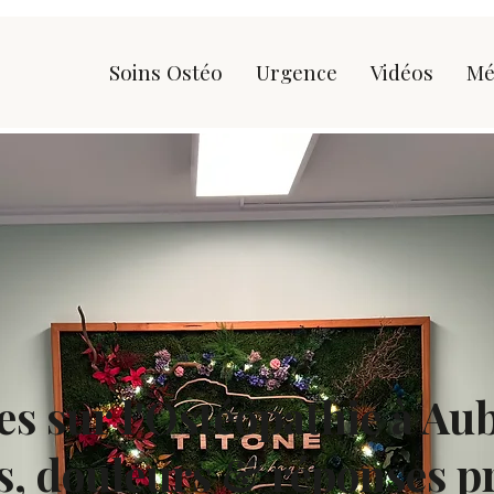
Soins Ostéo
Urgence
Vidéos
Mé
les sur l'Ostéopathie à Au
s, douleurs & réponses p