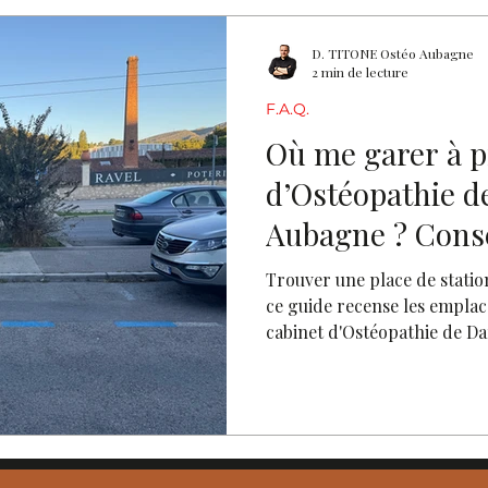
D. TITONE Ostéo Aubagne
2 min de lecture
F.A.Q.
Où me garer à p
d’Ostéopathie 
Aubagne ? Conse
un stationnemen
Trouver une place de statio
ce guide recense les emplac
cabinet d'Ostéopathie de 
arriver sereinement à votr
ni tourner en voiture.