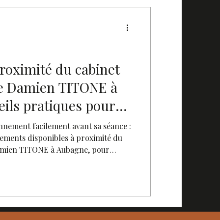
roximité du cabinet
de Damien TITONE à
ils pratiques pour
t facile
nnement facilement avant sa séance :
ements disponibles à proximité du
Damien TITONE à Aubagne, pour
e rendez-vous sans perdre de temps