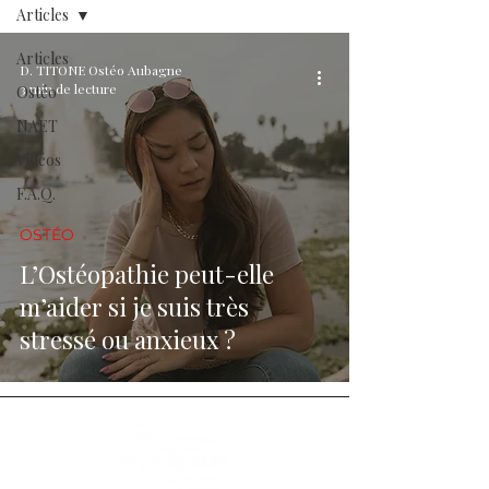
Articles
Articles
D. TITONE Ostéo Aubagne
3 min de lecture
Ostéo
NAET
Vidéos
F.A.Q.
OSTÉO
L’Ostéopathie peut-elle
m’aider si je suis très
stressé ou anxieux ?