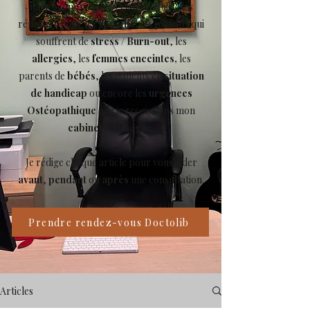
mieux comprendre l’Ostéopathie, des
réponses pour les
sportifs
, les patients qui
souffrent de
stress
/
Burn-out
, les
allergies
, les
femmes enceintes,
les
parents de
bébés
, les patients en
situation
de handicap
ou encore les
urgences
Ostéopathique
que je reçois dans mon
cabinet à Aubagne
.
Je rédige chaque article pour vous aider
avant
,
pendant
ou
après
une consultation.
Prendre rendez-vous Doctolib
Articles