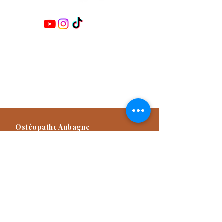
Retrouvez-moi sur les réseaux :
Damien TITONE
Ostéopathe D.O.E.I
Praticien NAET Advanced
Praticien Méthode Dr Furter
Formateur
Ostéopathe Aubagne
57 Avenue des Goums, 13400
Aubagne, France
04 42 82 03 49
Consultation d'Ostéopathie sur rendez-
vous