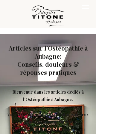
Articles sur l'Ostéopathie à
Aubagne:
Conseils, douleurs &
réponses pratiques
Bienvenue dans les articles dédiés à
l’Ostéopathie à Aubagne.
Vous trouverez ici des
explications claires
sur les
douleurs courantes
(dos,
cervicales, sciatiques), des conseils pour