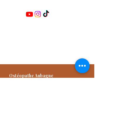
Retrouvez-moi sur les réseaux :
Damien TITONE
Ostéopathe D.O.E.I
Praticien NAET Advanced
Praticien Méthode Dr Furter
Formateur
Ostéopathe Aubagne
57 Avenue des Goums, 13400
Aubagne, France
04 42 82 03 49
Consultation d'Ostéopathie sur rendez-
vous