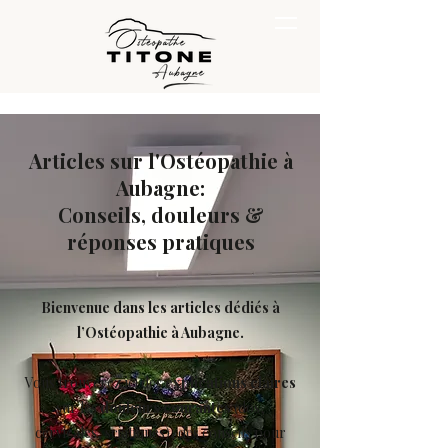
Articles sur l'Ostéopathie à
Aubagne:
Conseils, douleurs &
réponses pratiques
Bienvenue dans les articles dédiés à
l’Ostéopathie à Aubagne.
Vous trouverez ici des
explications claires
sur les
douleurs courantes
(dos,
cervicales, sciatiques), des conseils pour