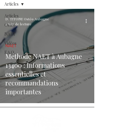
Articles
Articles
D. TITONE Ostéo Aubagne
2 min de lecture
Ostéo
NAET
Vidéos
NAET
F.A.Q.
Méthode NAET à Aubagne
13400 : Informations
essentielles et
recommandations
importantes