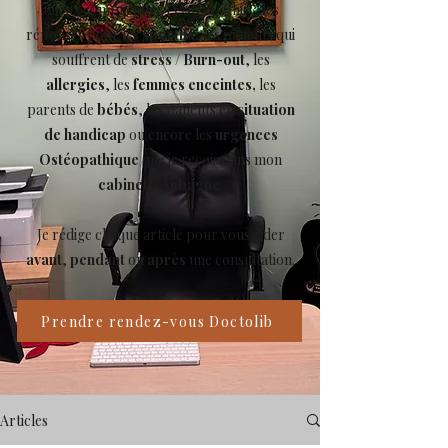
mieux comprendre l’Ostéopathie, des
réponses pour les
sportifs
, les patients qui
souffrent de
stress
/
Burn-out
, les
allergies
, les
femmes enceintes,
les
parents de
bébés
, les patients en
situation
de handicap
ou encore les
urgences
Ostéopathique
que je reçois dans mon
cabinet à Aubagne
.
Je rédige chaque article pour vous aider
avant
,
pendant
ou
après
une consultation.
Prendre rendez-vous Doctolib
Articles