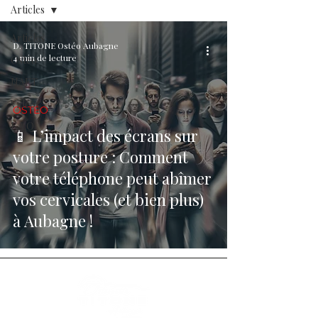
Articles
Articles
D. TITONE Ostéo Aubagne
4 min de lecture
Ostéo
NAET
Vidéos
OSTÉO
F.A.Q.
📱 L’impact des écrans sur
votre posture : Comment
votre téléphone peut abîmer
vos cervicales (et bien plus)
à Aubagne !