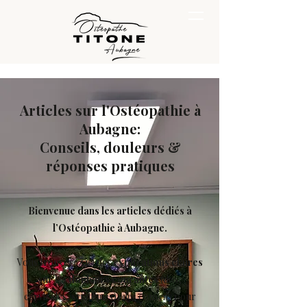
Articles sur l'Ostéopathie à
Aubagne:
Conseils, douleurs &
réponses pratiques
Bienvenue dans les articles dédiés à
l’Ostéopathie à Aubagne.
Vous trouverez ici des
explications claires
sur les
douleurs courantes
(dos,
cervicales, sciatiques), des conseils pour