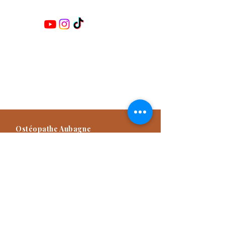
Retrouvez-moi sur les réseaux :
Damien TITONE
Ostéopathe D.O.E.I
Praticien NAET Advanced
Praticien Méthode Dr Furter
Formateur
Ostéopathe Aubagne
57 Avenue des Goums, 13400
Aubagne, France
04 42 82 03 49
Consultation d'Ostéopathie sur rendez-
vous