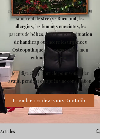
mieux comprendre l’Ostéopathie, des
réponses pour les
sportifs
, les patients qui
souffrent de
stress
/
Burn-out
, les
allergies
, les
femmes enceintes,
les
parents de
bébés
, les patients en
situation
de handicap
ou encore les
urgences
Ostéopathique
que je reçois dans mon
cabinet à Aubagne
.
Je rédige chaque article pour vous aider
avant
,
pendant
ou
après
une consultation.
Prendre rendez-vous Doctolib
Articles