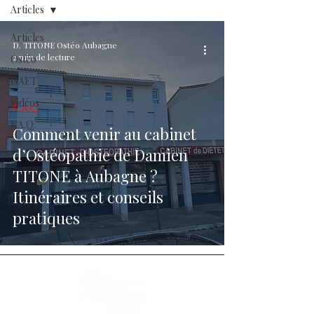
Articles
Articles
D. TITONE Ostéo Aubagne
2 min de lecture
Ostéo
NAET
Vidéos
F.A.Q.
F.A.Q.
Comment venir au cabinet
d’Ostéopathie de Damien
TITONE à Aubagne ?
Itinéraires et conseils
pratiques