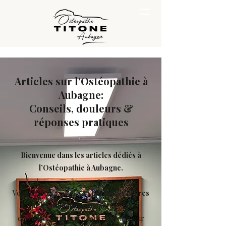
Articles sur l'Ostéopathie à
Aubagne:
Conseils, douleurs &
réponses pratiques
Bienvenue dans les articles dédiés à
l’Ostéopathie à Aubagne.
Vous trouverez ici des
explications claires
sur les
douleurs courantes
(dos,
cervicales, sciatiques), des conseils pour