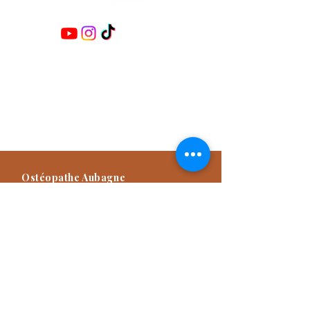
Retrouvez-moi sur les réseaux :
Damien TITONE
Ostéopathe D.O.E.I
Praticien NAET Advanced
Praticien Méthode Dr Furter
Formateur
Ostéopathe Aubagne
57 Avenue des Goums, 13400
Aubagne, France
04 42 82 03 49
Consultation d'Ostéopathie sur rendez-
vous