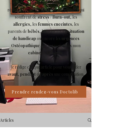
mieux comprendre l’Ostéopathie, des
réponses pour les
sportifs
, les patients qui
souffrent de
stress
/
Burn-out
, les
allergies
, les
femmes enceintes,
les
parents de
bébés
, les patients en
situation
de handicap
ou encore les
urgences
Ostéopathique
que je reçois dans mon
cabinet à Aubagne
.
Je rédige chaque article pour vous aider
avant
,
pendant
ou
après
une consultation.
Prendre rendez-vous Doctolib
Articles