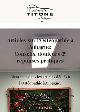
Articles sur l'Ostéopathie à
Aubagne:
Conseils, douleurs &
réponses pratiques
Bienvenue dans les articles dédiés à
l’Ostéopathie à Aubagne.
Vous trouverez ici des
explications claires
sur les
douleurs courantes
(dos,
cervicales, sciatiques), des conseils pour