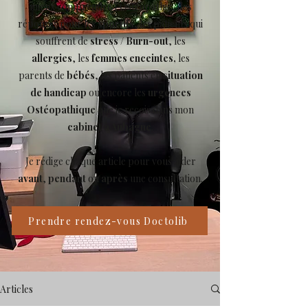
mieux comprendre l’Ostéopathie, des
réponses pour les
sportifs
, les patients qui
souffrent de
stress
/
Burn-out
, les
allergies
, les
femmes enceintes,
les
parents de
bébés
, les patients en
situation
de handicap
ou encore les
urgences
Ostéopathique
que je reçois dans mon
cabinet à Aubagne
.
Je rédige chaque article pour vous aider
avant
,
pendant
ou
après
une consultation.
Prendre rendez-vous Doctolib
Articles