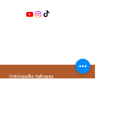
Retrouvez-moi sur les réseaux :
Damien TITONE
Ostéopathe D.O.E.I
Praticien NAET Advanced
Praticien Méthode Dr Furter
Formateur
Ostéopathe Aubagne
57 Avenue des Goums, 13400
Aubagne, France
04 42 82 03 49
Consultation d'Ostéopathie sur rendez-
vous