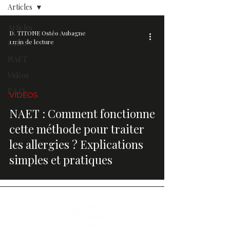
Articles
Articles
D. TITONE Ostéo Aubagne
1 min de lecture
Ostéo
NAET
Vidéos
F.A.Q.
VIDÉOS
video
NAET : Comment fonctionne
cette méthode pour traiter
les allergies ? Explications
simples et pratiques