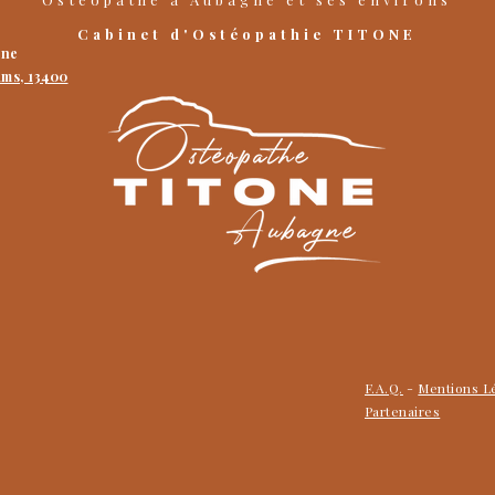
Cabinet d'Ostéopathie TITONE
gne
ums, 13400
F.A.Q.
-
Mentions L
Partenaires