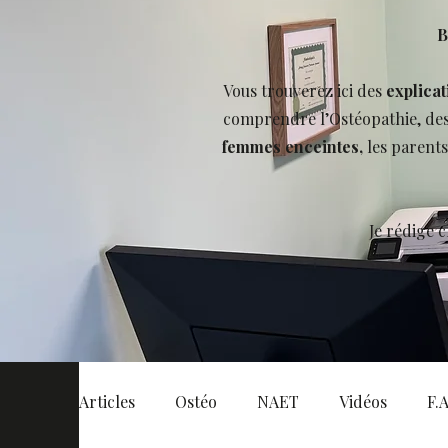
B
Vous trouverez ici des
explicat
comprendre l’Ostéopathie, de
femmes enceintes,
les parent
Je rédige 
Articles
Ostéo
NAET
Vidéos
F.A