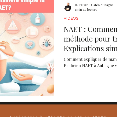
D. TITONE Ostéo Aubagne
1 min de lecture
VIDÉOS
NAET : Comment
méthode pour tra
Explications sim
Comment expliquer de mani
Praticien NAET à Aubagne v
Ostéopathe
à
Aubagne
et ses environs