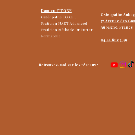
Damien TITONE
Ostéopathe Auba
Ostéopathe D.O.E.I
57 Avenue des Go
Praticien NAET Advanced
Aubagne, France
Praticien Méthode Dr Furter
Formateur
04 42 82 03 49
Retrouvez-moi sur les réseaux :