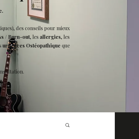
e.
tiques), des conseils pour mieux
ss
/
Burn-out
, les
allergies
, les
s
urgences Ostéopathique
que
nsultation.