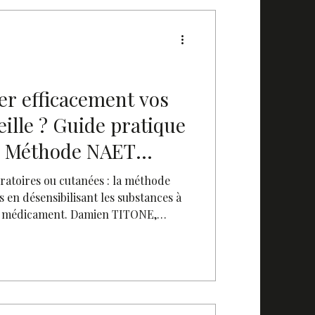
r efficacement vos
eille ? Guide pratique
en Méthode NAET
vous
iratoires ou cutanées : la méthode
s en désensibilisant les substances à
ans médicament. Damien TITONE,
 proximité de Marseille, explique le
charge et ses résultats attendus.