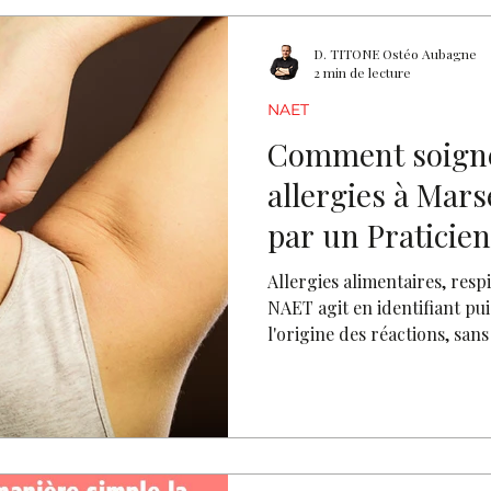
D. TITONE Ostéo Aubagne
2 min de lecture
NAET
Comment soigne
allergies à Mars
par un Pratici
proche de chez 
Allergies alimentaires, resp
NAET agit en identifiant pui
l'origine des réactions, s
praticien NAET à Aubagne, à
déroulement d'une prise en 