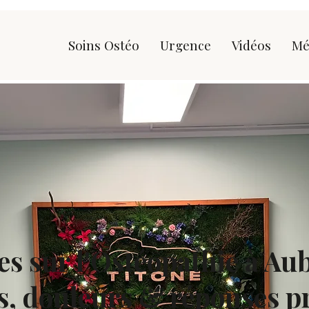
Soins Ostéo
Urgence
Vidéos
Mé
les sur l'Ostéopathie à Au
s, douleurs & réponses p