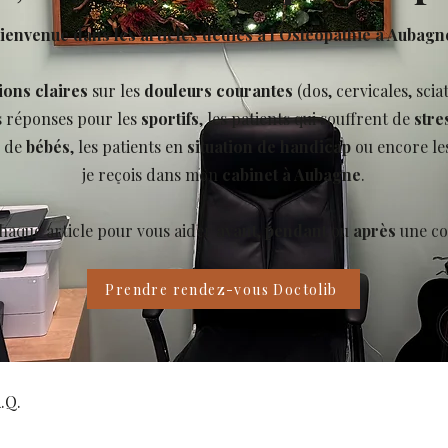
ienvenue dans les articles dédiés à l’Ostéopathie à Aubagn
ions claires
sur les
douleurs courantes
(dos, cervicales, scia
s réponses pour les
sportifs
, les patients qui souffrent de
stre
s de
bébés
, les patients en
situation de handicap
ou encore le
je reçois dans mon
cabinet à Aubagne
.
chaque article pour vous aider
avant
,
pendant
ou
après
une co
Prendre rendez-vous Doctolib
.Q.