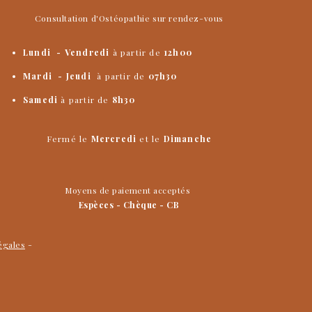
Consultation d'Ostéopathie sur rendez-vous
Lundi - Vendredi
à partir de
12h00
​Mardi
- Jeudi
à partir de
07h30
Samedi
à partir de
8h30
Fermé le
Mercredi
et le
Dimanche
Moyens de paiement acceptés
Espèces - Chèque - CB
égales
-