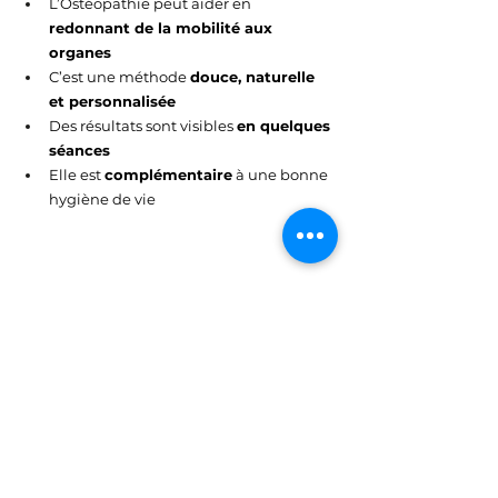
L’Ostéopathie peut aider en 
redonnant de la mobilité aux 
organes
C’est une méthode 
douce, naturelle 
et personnalisée
Des résultats sont visibles 
en quelques 
séances
Elle est 
complémentaire
 à une bonne 
hygiène de vie
📍 Où me trouver à 
Aubagne ?
Je vous reçois dans mon cabinet situé au 
57 avenue des Goums à Aubagne 
(13400)
.