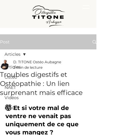
Post
Articles
D. TITONE Ostéo Aubagne
Articles
3 min de lecture
Troubles digestifs et
Ostéo
Ostéopathie : Un lien
NAET
surprenant mais efficace
Vidéos
🤯 Et si votre mal de 
F.A.Q.
ventre ne venait pas 
uniquement de ce que 
vous mangez ?