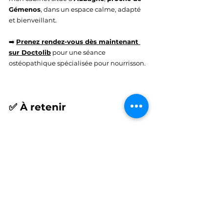
Gémenos
, dans un espace calme, adapté 
et bienveillant.
➡️ 
Prenez rendez-vous dès maintenant 
sur Doctolib
 pour une séance 
ostéopathique spécialisée pour nourrisson.
✅ À retenir
Les troubles du sommeil chez le 
nourrisson peuvent avoir une 
origine 
physique
L’Ostéopathie proche de Gémenos 
propose une solution 
naturelle et 
efficace
Quelques séances suffisent souvent 
pour constater une 
amélioration du 