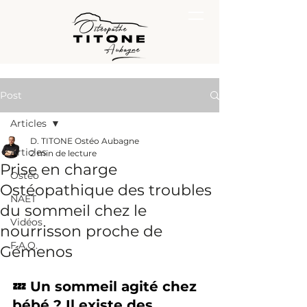
Post
Articles
D. TITONE Ostéo Aubagne
Articles
2 min de lecture
Prise en charge
Ostéo
Ostéopathique des troubles
NAET
du sommeil chez le
Vidéos
nourrisson proche de
F.A.Q.
Gémenos
💤 Un sommeil agité chez 
bébé ? Il existe des 