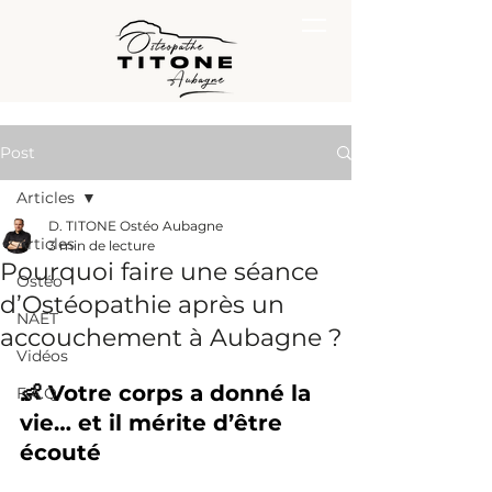
Post
Articles
D. TITONE Ostéo Aubagne
Articles
3 min de lecture
Pourquoi faire une séance
Ostéo
d’Ostéopathie après un
NAET
accouchement à Aubagne ?
Vidéos
👶 Votre corps a donné la 
F.A.Q.
vie… et il mérite d’être 
écouté