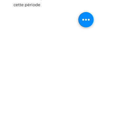
cette période
📍 Où me consulter à 
Aubagne ?
Je vous accueille dans mon cabinet au 
57 
avenue des Goums à Aubagne
, dans un 
cadre serein et respectueux de votre 
rythme.
📆 Et si vous vous offriez 
ce moment pour vous ?