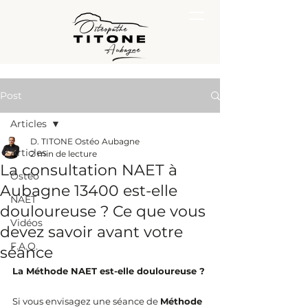
Post
Articles
D. TITONE Ostéo Aubagne
Articles
2 min de lecture
La consultation NAET à
Ostéo
Aubagne 13400 est-elle
NAET
douloureuse ? Ce que vous
Vidéos
devez savoir avant votre
F.A.Q.
séance
La Méthode NAET est-elle douloureuse ?
Si vous envisagez une séance de 
Méthode 