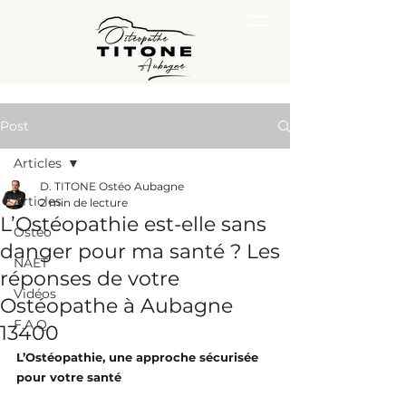
Post
Articles
D. TITONE Ostéo Aubagne
Articles
2 min de lecture
L’Ostéopathie est-elle sans
Ostéo
danger pour ma santé ? Les
NAET
réponses de votre
Vidéos
Ostéopathe à Aubagne
F.A.Q.
13400
L’Ostéopathie, une approche sécurisée 
pour votre santé