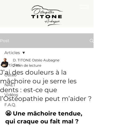
Post
Articles
D. TITONE Ostéo Aubagne
Articles
2 min de lecture
J’ai des douleurs à la
Ostéo
mâchoire ou je serre les
NAET
dents : est-ce que
Vidéos
l’Ostéopathie peut m’aider ?
F.A.Q.
😬 Une mâchoire tendue, 
qui craque ou fait mal ?