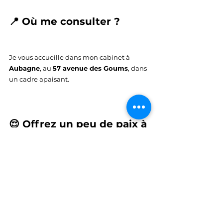
📍 Où me consulter ?
Je vous accueille dans mon cabinet à 
Aubagne
, au 
57 avenue des Goums
, dans 
un cadre apaisant.
😌 Offrez un peu de paix à 
votre mâchoire (et à vos 
nuits !)
➡️ 
Prenez rendez-vous dès maintenant 
sur Doctolib
 pour une séance ciblée sur 
les douleurs mandibulaires et le bruxisme.
Ostéo