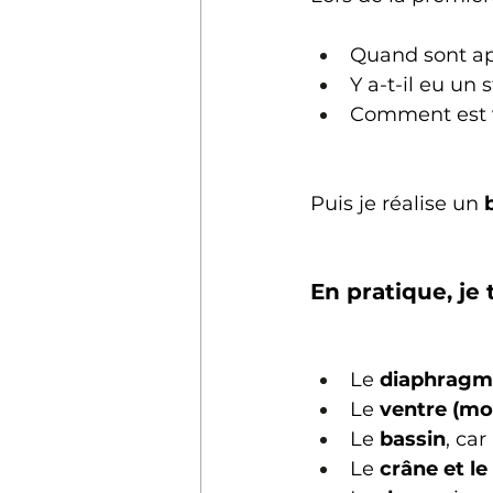
Quand sont ap
Y a-t-il eu un
Comment est vo
Puis je réalise un 
En pratique, je t
Le 
diaphragm
Le 
ventre (mo
Le 
bassin
, car
Le 
crâne et l