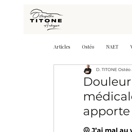
Articles
Ostéo
NAET
D. TITONE Ostéo
Douleur 
médicale
apporte
😖 J’ai mal a