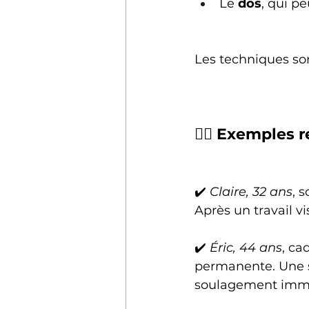
Le 
dos
, qui pe
Les techniques so
👩‍⚕️ Exemples
✔️ 
Claire, 32 ans
, 
Après un travail vi
✔️ 
Éric, 44 ans
, ca
permanente. Une s
soulagement imm