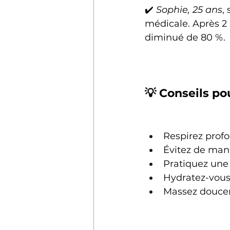
✔️ 
Sophie, 25 ans
,
médicale. Après 2
diminué de 80 %.
💡 Conseils p
Respirez profo
Évitez de mang
Pratiquez une
Hydratez-vous
Massez doucem