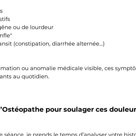
s
tifs
gêne ou de lourdeur
nfle"
ansit (constipation, diarrhée alternée…)
mation ou anomalie médicale visible, ces sympt
ants au quotidien.
 l’Ostéopathe pour soulager ces douleu
e séance, je prends le temps d’analyser votre histo