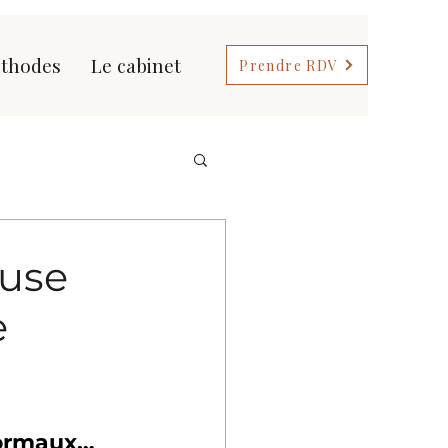
thodes
Le cabinet
Prendre RDV
ause
e
normaux…