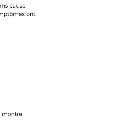
ans cause 
symptômes ont 
e montre