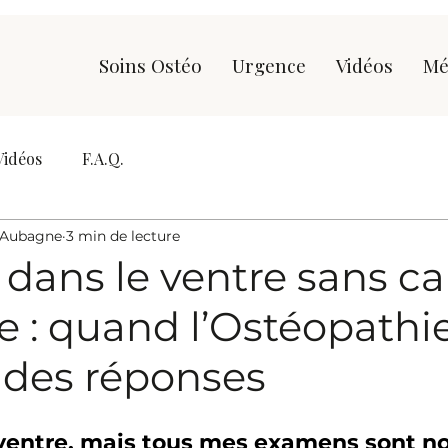
Soins Ostéo
Urgence
Vidéos
Mé
Vidéos
F.A.Q.
 Aubagne
3 min de lecture
dans le ventre sans c
 : quand l’Ostéopathi
 des réponses
u ventre, mais tous mes examens sont 