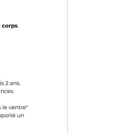
e corps
.
s 2 ans. 
ances.
 le ventre" 
pporté un 