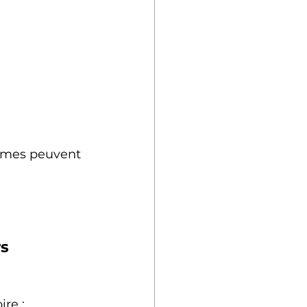
ômes peuvent 
rs
ire :