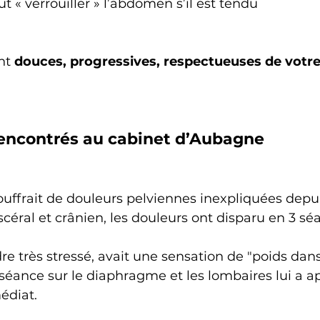
ut « verrouiller » l’abdomen s’il est tendu
nt 
douces, progressives, respectueuses de votr
 rencontrés au cabinet d’Aubagne
souffrait de douleurs pelviennes inexpliquées depui
scéral et crânien, les douleurs ont disparu en 3 sé
dre très stressé, avait une sensation de "poids dans
éance sur le diaphragme et les lombaires lui a a
édiat.