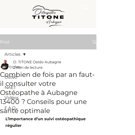
Post
Articles
D. TITONE Ostéo Aubagne
Articles
2 min de lecture
Combien de fois par an faut-
Ostéo
il consulter votre
NAET
Ostéopathe à Aubagne
Vidéos
13400 ? Conseils pour une
F.A.Q.
santé optimale
L’importance d’un suivi ostéopathique 
régulier